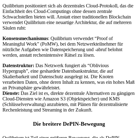
Quilibrium positioniert sich als dezentrales Cloud-Protokoll, das die
Einfachheit des Cloud-Computings ohne dessen zentrale
Schwachstellen bieten will. Anstatt einer traditionellen Blockchain
verwendet Quilibrium eine neuartige Architektur, die auf mehreren
Säulen ruht:
Konsensmechanismus
: Quilibrium verwendet “Proof of
Meaningful Work” (PoMW), bei dem Netzwerkteilnehmer für
nützliche Aufgaben wie Datenspeicherung und -abruf belohnt
werden, anstatt rechenintensive Rätsel zu lösen.
Datenstruktur:
Das Netzwerk fungiert als “Oblivious
Hypergraph”, eine geshardete Datenbankstruktur, die auf
Skalierbarkeit und Datenschutz ausgelegt ist. Die Knoten
verarbeiten Daten, ohne deren Inhalt zu kennen, was ein hohes Maß
an Privatsphäre gewährleistet.
Dienste:
Das Ziel ist es, direkte dezentrale Alternativen zu gängigen
Cloud-Diensten wie Amazon S3 (Objektspeicher) und KMS
(Schlüsselverwaltung) anzubieten, mit Plänen für dezentralisierte
Rechenleistung und Streaming in der Zukunft.
Die breitere DePIN-Bewegung
Quilibrium ist Teil einer größeren Bewegung, die als DePIN