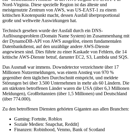
Nord-Virginia. Diese spezielle Region ist das älteste und
meistgenutzte Zentrum von AWS, was US-EAST-1 zu einem
kritischen Knotenpunkt macht, dessen Ausfall überproportional
große und weltweite Auswirkungen hat.
Technisch gesehen wurde der Ausfall durch ein DNS-
Auflösungsproblem (Domain Name System) im Zusammenhang mit
der DynamoDB-API von AWS ausgelöst, einem fundamentalen
Datenbankdienst, auf den unzählige andere AWS-Dienste
angewiesen sind. Dies führte zu einer Kaskade von Fehlern, die 14
kritische AWS-Dienste betraf, darunter EC2, S3, Lambda und SQS.
Das Ausmaß war immens. Downdetector verzeichnete über 17
Millionen Nutzermeldungen, was einem Anstieg von 970 %
gegenüber dem täglichen Durchschnitt entspricht, und meldete
Störungen bei über 3.500 Unternehmen in mehr als 60 Ländern. Die
am stärksten betroffenen Länder waren die USA (über 6,3 Millionen
Meldungen), Großbritannien (über 1,5 Millionen) und Deutschland
(über 774.000).
Zu den betroffenen Diensten gehörten Giganten aus allen Branchen:
Gaming: Fortnite, Roblox
Soziale Medien: Snapchat, Reddit]
Finanzen: Robinhood, Venmo, Bank of Scotland