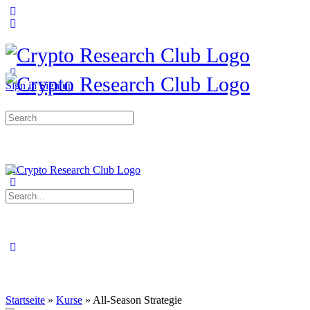
Sign in
Sign up
Search
for:
Search
for:
Startseite
»
Kurse
»
All-Season Strategie