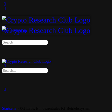
Sign in
Sign up
Startseite
»
0G Labs: Ein dezentrales KI-Betriebssystem