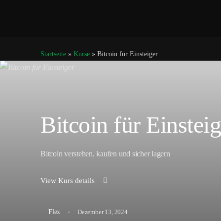
Startseite
»
Kurse
»
Bitcoin für Einsteiger
Bitcoin für Einsteig
Bitcoin verstehen, kaufen und sicher lagern
View Kurs details
·
Dezember 13, 2024
Flex