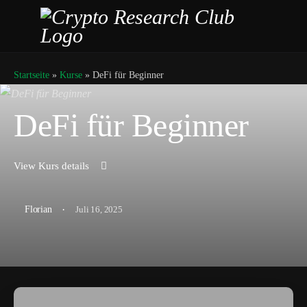
Startseite
»
Kurse
»
DeFi für Beginner
DeFi für Beginner
View Kurs details
·
Juli 16, 2025
Florian